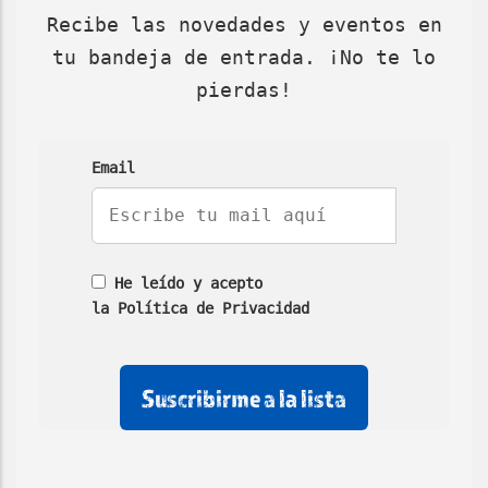
Recibe las novedades y eventos en
tu bandeja de entrada. ¡No te lo
pierdas!
Email
He leído y acepto
la Política de Privacidad
No
No
No
rellenar
rellenar
marcar
este
este
esta
campo
campo
casilla
de
email