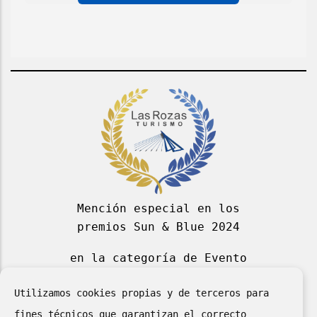
campo
campo
casilla
de
email
Mención especial en los
premios Sun & Blue 2024
en la categoría de Evento
Deportivo Azul 2024
Utilizamos cookies propias y de terceros para
fines técnicos que garantizan el correcto