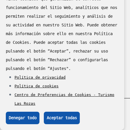
funcionamiento del Sitio Web, analíticos que nos
permiten realizar el seguimiento y análisis de
su actividad en nuestro Sitio Web. Puede obtener
más información sobre ello en nuestra Política
de Cookies. Puede aceptar todas las cookies
II puesto en el “II Concurso
pulsando el botón “Aceptar”, rechazar su uso
de Cartelería Digital
pulsando el botón “Rechazar” o configurarlas
de la Red de Oficinas de
pulsando el botón “Ajustes".
Turismo de la Comunidad de
Política de privacidad
Madrid 2024"
Política de cookies
Centro de Preferencias de Cookies - Turismo
Las Rozas
© Ayuntamiento de Las Rozas de Madrid, 2025.
Denegar todo
Aceptar todas
Todos los derechos reservados.