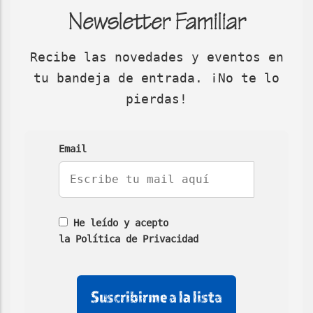
Newsletter Familiar
Recibe las novedades y eventos en
tu bandeja de entrada. ¡No te lo
pierdas!
Email
He leído y acepto
la Política de Privacidad
No
No
No
rellenar
rellenar
marcar
este
este
esta