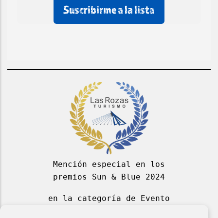
rellenar
rellenar
marcar
este
este
esta
campo
campo
casilla
de
email
Mención especial en los
premios Sun & Blue 2024
en la categoría de Evento
Deportivo Azul 2024