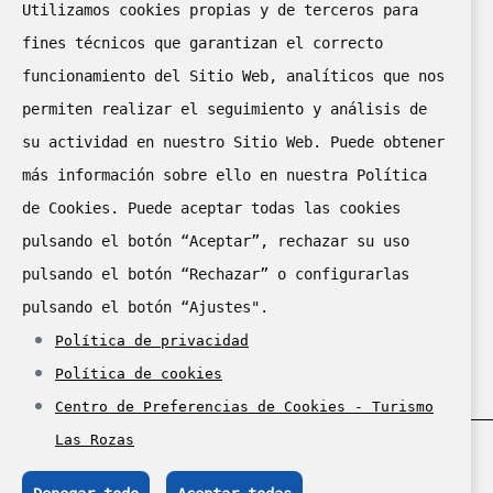
Utilizamos cookies propias y de terceros para
fines técnicos que garantizan el correcto
funcionamiento del Sitio Web, analíticos que nos
permiten realizar el seguimiento y análisis de
su actividad en nuestro Sitio Web. Puede obtener
más información sobre ello en nuestra Política
de Cookies. Puede aceptar todas las cookies
II puesto en el “II Concurso
pulsando el botón “Aceptar”, rechazar su uso
de Cartelería Digital
pulsando el botón “Rechazar” o configurarlas
de la Red de Oficinas de
pulsando el botón “Ajustes".
Turismo de la Comunidad de
Política de privacidad
Madrid 2024"
Política de cookies
Centro de Preferencias de Cookies - Turismo
Las Rozas
© Ayuntamiento de Las Rozas de Madrid, 2025.