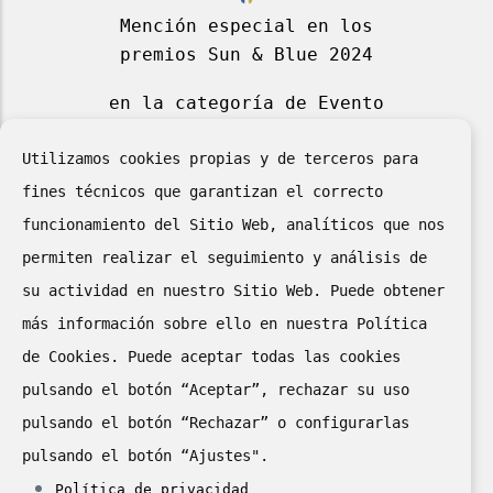
Mención especial en los
premios Sun & Blue 2024
en la categoría de Evento
Deportivo Azul 2024
Utilizamos cookies propias y de terceros para
fines técnicos que garantizan el correcto
funcionamiento del Sitio Web, analíticos que nos
permiten realizar el seguimiento y análisis de
su actividad en nuestro Sitio Web. Puede obtener
más información sobre ello en nuestra Política
de Cookies. Puede aceptar todas las cookies
II puesto en el “II Concurso
pulsando el botón “Aceptar”, rechazar su uso
de Cartelería Digital
pulsando el botón “Rechazar” o configurarlas
de la Red de Oficinas de
pulsando el botón “Ajustes".
Turismo de la Comunidad de
Política de privacidad