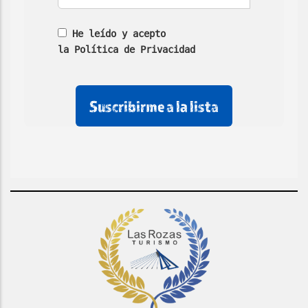
He leído y acepto
la Política de Privacidad
No
No
No
rellenar
rellenar
marcar
este
este
esta
campo
campo
casilla
de
email