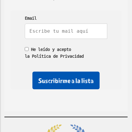
Email
He leído y acepto
la Política de Privacidad
No
No
No
rellenar
rellenar
marcar
este
este
esta
campo
campo
casilla
de
email