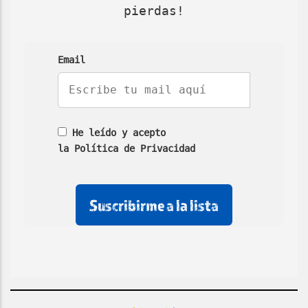
pierdas!
Email
He leído y acepto
la Política de Privacidad
No
No
No
rellenar
rellenar
marcar
este
este
esta
campo
campo
casilla
de
email