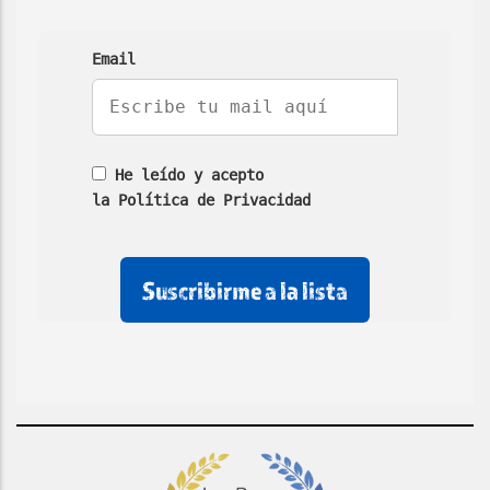
Email
He leído y acepto
la Política de Privacidad
No
No
No
rellenar
rellenar
marcar
este
este
esta
campo
campo
casilla
de
email