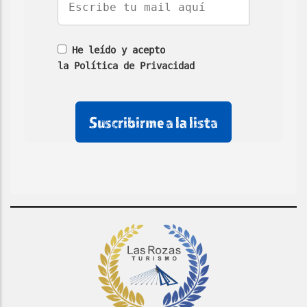
He leído y acepto
la Política de Privacidad
No
No
No
rellenar
rellenar
marcar
este
este
esta
campo
campo
casilla
de
email